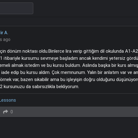
r A.
rs ago
çin dönüm noktası oldu.Binlerce lira verip gittiğim dil okulunda A1-
1 itibariyle kursumu sevmeye başladım ancak kendimi yetersiz görd
emeli almak istedim ve bu kursu buldum. Aslında başka bir kurs alm
 iade edip bu kursu aldım. Çok memnunum. Yalın bir anlatım var ve a
örnek var, bazen sıkabilir ama bu işleyişin doğru olduğunu düşünüyo
 kursunuzu da sabırsızlıkla bekliyorum.
 Lessons
0