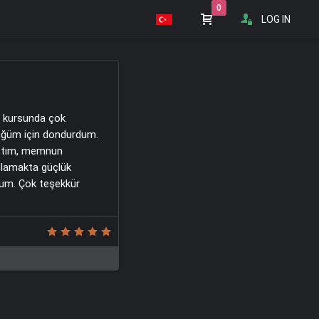
0
LOG IN
A2 kursunda çok
üğüm için dondurdum.
ıştım, memnun
nlamakta güçlük
rum. Çok teşekkür