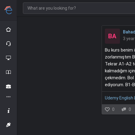
Bahadi
BA
3 yea
Bu kurs benim i
zorlanmıştım B
Tekrar A1-A2 t
kalmadığım için
çekmedim. Bol 
ediyorum. B1-B2
Udemy English
0
0