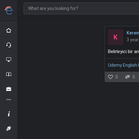
Kere
K
3 yea
Belirleyici bir a
Udemy English
0
0