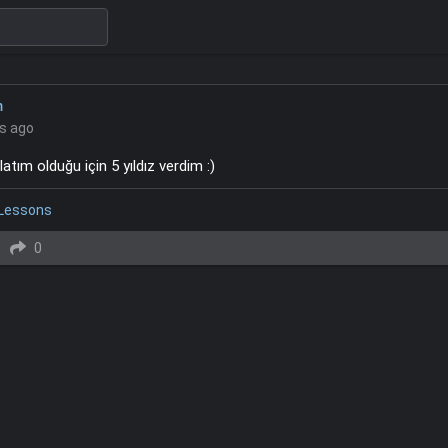
m
rs ago
nlatım olduğu için 5 yıldız verdim :)
 Lessons
0