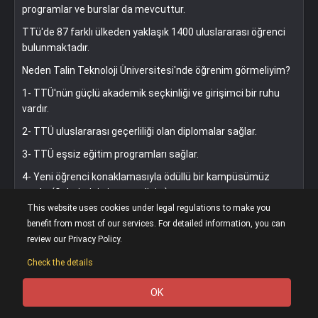
programlar ve burslar da mevcuttur.
TTü'de 87 farklı ülkeden yaklaşık 1400 uluslararası öğrenci
bulunmaktadır.
Neden Talin Teknoloji Üniversitesi'nde öğrenim görmeliyim?
1- TTÜ'nün güçlü akademik seçkinliği ve girişimci bir ruhu
vardır.
2- TTÜ uluslararası geçerliliği olan diplomalar sağlar.
3- TTÜ eşsiz eğitim programları sağlar.
4- Yeni öğrenci konaklamasıyla ödüllü bir kampüsümüz
vardır. (Galerimizi ziyaret ediniz.)
This website uses cookies under legal regulations to make you
5- TTÜ maceralı bir öğrencilik hayatı sağlar.
benefit from most of our services. For detailed information, you can
6- Geniş çapta yurtdışı eğitim fırsatlarımız ve uluslararası
review our Privacy Policy.
profesörlerimiz vardır.
Check the details
7- TTÜ Microsofti Skype, Samsung gibi endüstride kilit rol
oynayanlarıyla işbirliği içindedir.
OK
0
8- TTÜ Yenilik ve İşletme Merkezi (MEKTORY?) ile sizlere