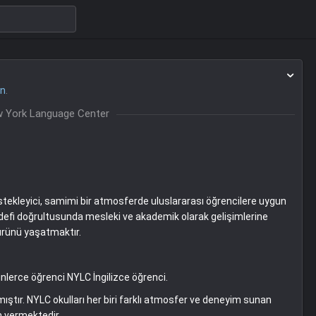
l
on
.
 York Language Center
estekleyici, samimi bir atmosferde uluslararası öğrencilere uygun
edefi doğrultusunda mesleki ve akademik olarak gelişimlerine
ürünü yaşatmaktır.
inlerce öğrenci NYLC İngilizce öğrenci.
ıştır. NYLC okulları her biri farklı atmosfer ve deneyim sunan
im vermektedir.