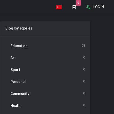
0
LOG IN
Blog Categories
58
Education
0
Art
0
Sport
0
Personal
0
Community
0
Health