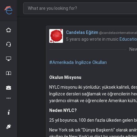
Candelas Eğitim
@candelasinternationa
5 years ago
wrote in music
Educati
New
#Amerikada İngilizce Okulları
Okulun Misyonu
NYLC misyonu iki yönlüdür; yüksek kaliteli, d
İngilizce dersleri sağlamak ve öğrencilerin h
yardımcı olmak ve öğrencilere Amerikan kült
Neden NYLC?
25 yıl boyunca, 100 den fazla ülkeden gelen b
New York sık sık "Dünya Başkenti" olarak anılm
okulları ile New York'un dört bir yanında eğit