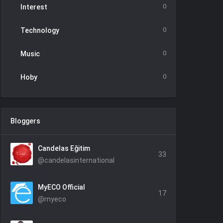
0
Interest
0
Technology
0
Music
0
Hoby
Bloggers
Candelas Eğitim
33
@candelasinternational
MyECO Official
17
@myeco