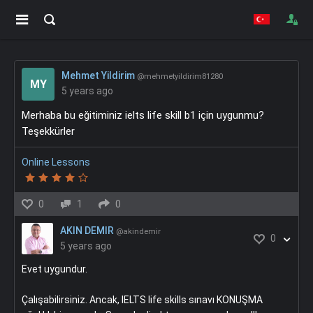
Mehmet Yildirim
@mehmetyildirim81280
MY
5 years ago
Merhaba bu eğitiminiz ielts life skill b1 için uygunmu?
Teşekkürler
Online Lessons
0
1
0
AKIN DEMIR
@akindemir
0
5 years ago
Evet uygundur.
Çalışabilirsiniz. Ancak, IELTS life skills sınavı KONUŞMA