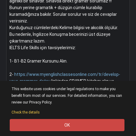
ağırlıklı bir sınavdır. Sınavda direkt gramer sorulmaz !!!
Bunun yerine gramatik + düzgün cümle kurabilip
kuramadığınıza bakılır. Sorular sorulur ve siz de cevaplar
verirsiniz.
Kurduğunuz cümlelerdeki Kelime bilgisi ve akıcılık ölçülür.
Bu nedenle, İngilizce Konuşma becerinizi üst düzeye
çıkartmanız lazım.
IELTS Life Skills için tavsiyelerimiz:
1- B1-B2 Gramer Kursunu Alın.
2-
https://www.myenglishclassesonline.com/tr/develop-
your-grammar-detay
linkinden GRAMER kitabını alın ve
videolar ile paralel bitirin.
This website uses cookies under legal regulations to make you
benefit from most of our services. For detailed information, you can
3-
review our Privacy Policy.
https://www.myenglishclassesonline.com/tr/essential-
Check the details
english-reading-b1...
linkinden OKUMA kitabını alın ve BOL okuma yapın.
OK
0
4- İngilizce Konuşma Kulübüne katılın.