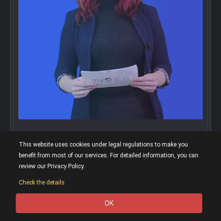
A1-A2 Elementary Level English Reading -
This website uses cookies under legal regulations to make you
Read to Learn - TURKISH explanation
benefit from most of our services. For detailed information, you can
Elementary Level
58 Reviews
review our Privacy Policy.
Check the details
Elementary A1-A2 level ENGLISH With detailed analysis of
reading texts, your GRAMMAR, VOCABULARY, and
OK
Pronunciation skills will be improved. You can buy this
0
course with a discount of up to 90%. Important Notice: