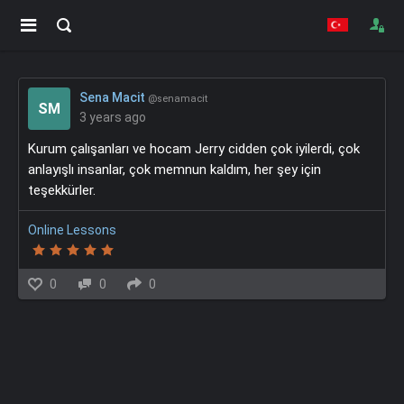
Sena Macit
@senamacit
SM
3 years ago
Kurum çalışanları ve hocam Jerry cidden çok iyilerdi, çok
anlayışlı insanlar, çok memnun kaldım, her şey için
teşekkürler.
Online Lessons
0
0
0