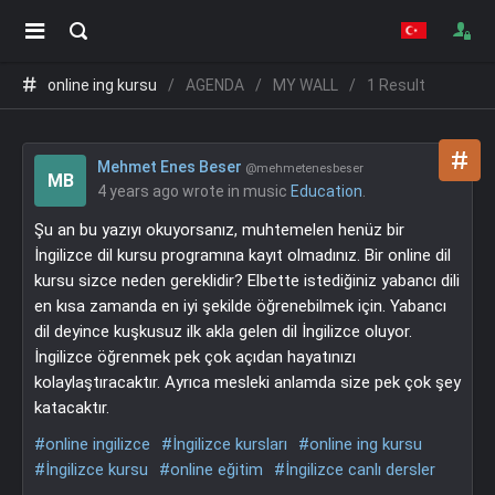
online ing kursu
AGENDA
MY WALL
1 Result
Mehmet Enes Beser
@mehmetenesbeser
MB
4 years ago
wrote in music
Education
.
Şu an bu yazıyı okuyorsanız, muhtemelen henüz bir
İngilizce dil kursu programına kayıt olmadınız. Bir online dil
kursu sizce neden gereklidir? Elbette istediğiniz yabancı dili
en kısa zamanda en iyi şekilde öğrenebilmek için. Yabancı
dil deyince kuşkusuz ilk akla gelen dil İngilizce oluyor.
İngilizce öğrenmek pek çok açıdan hayatınızı
kolaylaştıracaktır. Ayrıca mesleki anlamda size pek çok şey
katacaktır.
#online ingilizce
#İngilizce kursları
#online ing kursu
#İngilizce kursu
#online eğitim
#İngilizce canlı dersler