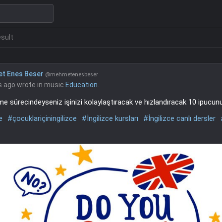
esult
t Enes Beser
@mehmetenesbeser
s ago
wrote in music
Education
.
me sürecindeyseniz işinizi kolaylaştıracak ve hızlandıracak 10 ipucun
e
#çocuklariçiningilizce
#İngilizce kursları
#İngilizce canlı dersler