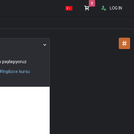
0
LOG IN
u paylaşıyoruz
#İngilizce kursu