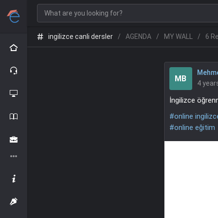
ingilizce canli dersler
AGENDA
MY WALL
6 R
Mehme
MB
4 year
İngilizce öğren
#online ingilizc
#online eğitim