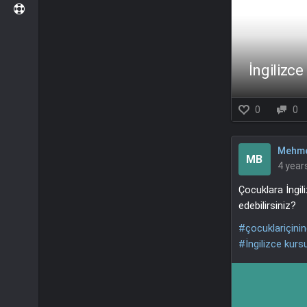
İngilizc
0
0
Mehme
MB
4 year
Çocuklara İngil
edebilirsiniz?
#çocuklariçinin
#İngilizce kurs