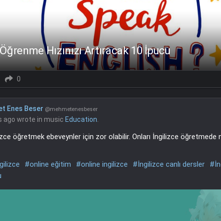
e Öğrenme Hızınızı Artıracak 10 İpucu
0
t Enes Beser
@mehmetenesbeser
s ago
wrote in music
Education
.
izce öğretmek ebeveynler için zor olabilir. Onları İngilizce öğretmede 
gilizce
#online eğitim
#online ingilizce
#İngilizce canlı dersler
#İn
u