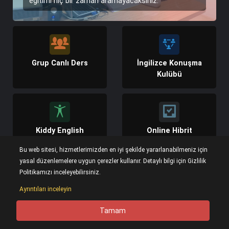
eğitimi hiç bir zaman aramayacaksınız.
Grup Canlı Ders
İngilizce Konuşma
Kulübü
Kiddy English
Online Hibrit
Eğitimler
Bu web sitesi, hizmetlerimizden en iyi şekilde yararlanabilmeniz için
yasal düzenlemelere uygun çerezler kullanır. Detaylı bilgi için Gizlilik
Canlı Dersler Hakkında
Eğitimleri İncele
Politikamızı inceleyebilirsiniz.
Ayrıntıları inceleyin
Tamam
0