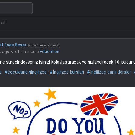
sult
t Enes Beser
@mehmetenesbeser
s ago
wrote in music
Education
.
me sürecindeyseniz işinizi kolaylaştıracak ve hızlandıracak 10 ipucun
e
#çocuklariçiningilizce
#İngilizce kursları
#İngilizce canlı dersler