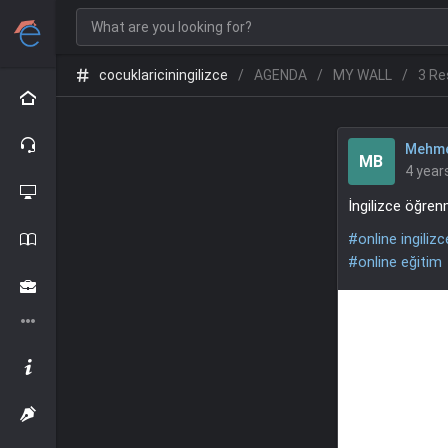
cocuklariciningilizce
AGENDA
MY WALL
3 Re
Mehme
MB
4 year
İngilizce öğren
#online ingilizc
#online eğitim