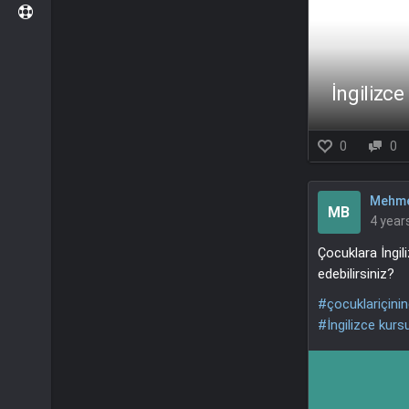
İngilizc
0
0
Mehme
MB
4 year
Çocuklara İngil
edebilirsiniz?
#çocuklariçinin
#İngilizce kurs