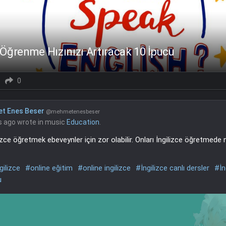
e Öğrenme Hızınızı Artıracak 10 İpucu
0
t Enes Beser
@mehmetenesbeser
s ago
wrote in music
Education
.
izce öğretmek ebeveynler için zor olabilir. Onları İngilizce öğretmede 
gilizce
#online eğitim
#online ingilizce
#İngilizce canlı dersler
#İn
u