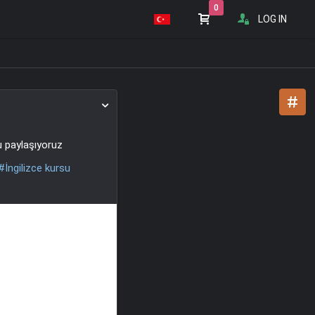
0
LOG IN
u paylaşıyoruz
#İngilizce kursu