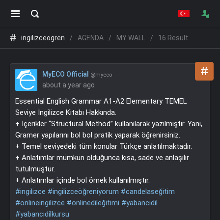
ingilizceogren
AGENDA
MY WALL
16 Result
MyECO Official
@myeco
about a year ago
Essential English Grammar A1-A2 Elementary TEMEL
Seviye İngilizce Kitabı Hakkında.
+ İçerikler “Structural Method” kullanılarak yazılmıştır. Yani,
Gramer yapılarını bol bol pratik yaparak öğrenirsiniz.
+ Temel seviyedeki tüm konular Türkçe anlatılmaktadır.
+ Anlatımlar mümkün olduğunca kısa, sade ve anlaşılır
tutulmuştur.
+ Anlatımlar içinde bol örnek kullanılmıştır.
#ingilizce
#ingilizceöğreniyorum
#candelaseğitim
#onlineingilizce
#onlinedileğitimi
#yabancıdil
#yabancıdilkursu